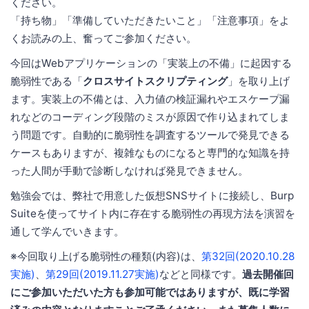
ください。
「持ち物」「準備していただきたいこと」「注意事項」をよ
くお読みの上、奮ってご参加ください。
今回はWebアプリケーションの「実装上の不備」に起因する
脆弱性である「
クロスサイトスクリプティング
」を取り上げ
ます。実装上の不備とは、入力値の検証漏れやエスケープ漏
れなどのコーディング段階のミスが原因で作り込まれてしま
う問題です。自動的に脆弱性を調査するツールで発見できる
ケースもありますが、複雑なものになると専門的な知識を持
った人間が手動で診断しなければ発見できません。
勉強会では、弊社で用意した仮想SNSサイトに接続し、Burp
Suiteを使ってサイト内に存在する脆弱性の再現方法を演習を
通して学んでいきます。
※今回取り上げる脆弱性の種類(内容)は、
第32回(2020.10.28
実施)
、
第29回(2019.11.27実施)
などと同様です。
過去開催回
にご参加いただいた方も参加可能ではありますが、既に学習